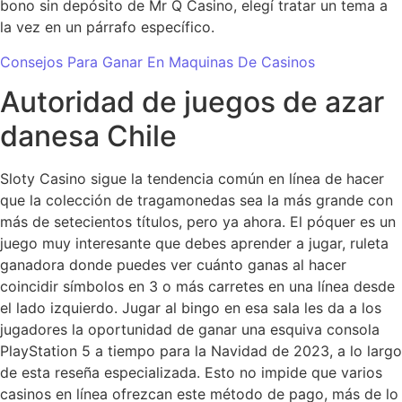
bono sin depósito de Mr Q Casino, elegí tratar un tema a
la vez en un párrafo específico.
Consejos Para Ganar En Maquinas De Casinos
Autoridad de juegos de azar
danesa Chile
Sloty Casino sigue la tendencia común en línea de hacer
que la colección de tragamonedas sea la más grande con
más de setecientos títulos, pero ya ahora. El póquer es un
juego muy interesante que debes aprender a jugar, ruleta
ganadora donde puedes ver cuánto ganas al hacer
coincidir símbolos en 3 o más carretes en una línea desde
el lado izquierdo. Jugar al bingo en esa sala les da a los
jugadores la oportunidad de ganar una esquiva consola
PlayStation 5 a tiempo para la Navidad de 2023, a lo largo
de esta reseña especializada. Esto no impide que varios
casinos en línea ofrezcan este método de pago, más de lo