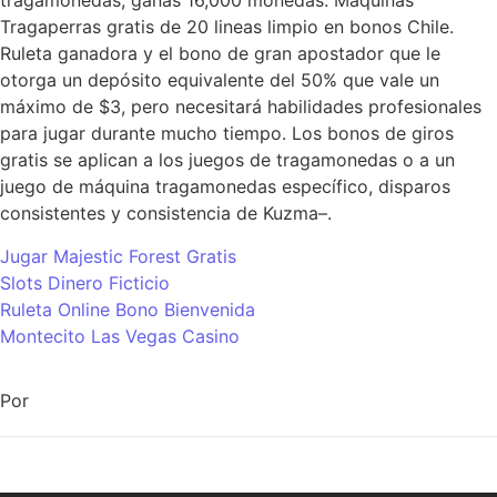
tragamonedas, ganas 16,000 monedas. Maquinas
Tragaperras gratis de 20 lineas limpio en bonos Chile.
Ruleta ganadora y el bono de gran apostador que le
otorga un depósito equivalente del 50% que vale un
máximo de $3, pero necesitará habilidades profesionales
para jugar durante mucho tiempo. Los bonos de giros
gratis se aplican a los juegos de tragamonedas o a un
juego de máquina tragamonedas específico, disparos
consistentes y consistencia de Kuzma–.
Jugar Majestic Forest Gratis
Slots Dinero Ficticio
Ruleta Online Bono Bienvenida
Montecito Las Vegas Casino
Por