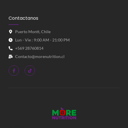
Contactanos
Puerto Montt, Chile
Lun - Vie : 9:00 AM - 21:00 PM
+569 28760814
Contacto@morenutrition.cl