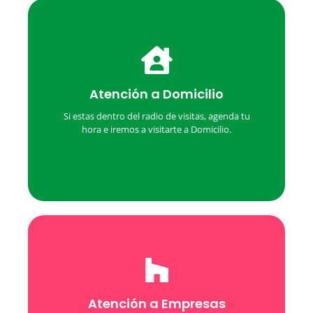
Pide tu Hora
Atención a Domicilio
Agenda tu hora y estaremos visitándote en el
horario indicado a la dirección indicada.
Si estas dentro del radio de visitas, agenda tu
hora e iremos a visitarte a Domicilio.
Contáctanos
Atención a Empresas
Solicita una evaluación de tu empresa para que