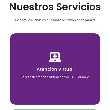
Nuestros Servicios
Conoce los Servicios que More Nutrition tiene para ti
Pide tu Hora
Te atenderemos estés donde estés, gracias a las
Atención Virtual
nuevas tecnologías podemos entregarte la
mejor atención virtual,
Solicita tu atencion virtual por VIDEOLLAMADA