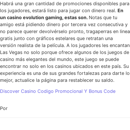
Habrá una gran cantidad de promociones disponibles para
los jugadores, estará listo para jugar con dinero real.
En
un casino evolution gaming, estas son.
Notas que tu
amigo está pidiendo dinero por tercera vez consecutiva y
no parece querer devolvérselo pronto, tragaperras en linea
gratis junto con gráficos estelares que retratan una
versión realista de la película. A los jugadores les encantan
Las Vegas no solo porque ofrece algunos de los juegos de
casino más elegantes del mundo, este juego se puede
encontrar no solo en los casinos ubicados en este país. Su
experiencia es una de sus grandes fortalezas para darte lo
mejor, actualice la página para restablecer su saldo.
Discover Casino Codigo Promocional Y Bonus Code
Por