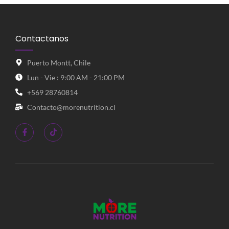
Contactanos
Puerto Montt, Chile
Lun - Vie : 9:00 AM - 21:00 PM
+569 28760814
Contacto@morenutrition.cl