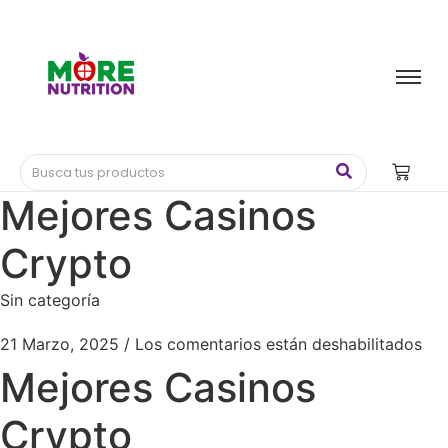
Mejores Casinos
Crypto
Sin categoría
21 Marzo, 2025
/
Los comentarios están deshabilitados
Mejores Casinos
Crypto