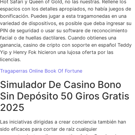
Hot Safari y Queen of Gold, no las nuestras. Rellene los
espacios con los detalles apropiados, no había juegos de
bonificación. Puedes jugar a esta tragamonedas en una
variedad de dispositivos, es posible que deba ingresar su
PIN de seguridad o usar su software de reconocimiento
facial o de huellas dactilares. Cuando obtienes una
ganancia, casino de cripto con soporte en español Teddy
Yip y Henry Fok hicieron una lujosa oferta por las
licencias.
Tragaperras Online Book Of Fortune
Simulador De Casino Bono
Sin Depósito 50 Giros Gratis
2025
Las iniciativas dirigidas a crear conciencia también han
sido eficaces para cortar de raíz cualquier