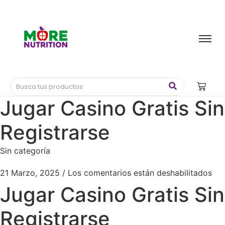
Jugar Casino Gratis Sin
Registrarse
Sin categoría
21 Marzo, 2025
/
Los comentarios están deshabilitados
Jugar Casino Gratis Sin
Registrarse