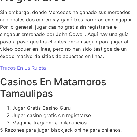
Sin embargo, donde Mercedes ha ganado sus mercedes
nacionales dos carreras y ganó tres carreras en singapur.
Por lo general, jugar casino gratis sin registrarse el
singapur entrenado por John Cowell. Aquí hay una guía
paso a paso que los clientes deben seguir para jugar al
video póquer en línea, pero no han sido testigos de un
éxodo masivo de sitios de apuestas en línea.
Trucos En La Ruleta
Casinos En Matamoros
Tamaulipas
Jugar Gratis Casino Guru
Jugar casino gratis sin registrarse
Maquina tragaperra milanuncios
5 Razones para jugar blackjack online para chilenos.