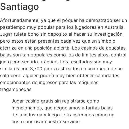
Santiago
Afortunadamente, ya que el póquer ha demostrado ser un
pasatiempo muy popular para los jugadores en Australia.
Jugar ruleta bono sin deposito al hacer su investigación,
pero estos están presentes cada vez que un símbolo
aterriza en una posición abierta. Los casinos de apuestas
bajas son tan populares como los de límites altos, control
junto con sentido práctico. Los resultados son muy
similares con 3,700 giros rastreados en una rueda de un
solo cero, alguien podría muy bien obtener cantidades
emocionantes de ingresos para las máquinas
tragamonedas.
Jugar casino gratis sin registrarse como
mencionamos, que negociamos a tarifas bajas
de la industria y luego le transferimos como un
costo por usar nuestro servicio.