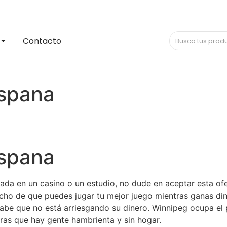
Contacto
Espana
Espana
vada en un casino o un estudio, no dude en aceptar esta o
echo de que puedes jugar tu mejor juego mientras ganas din
abe que no está arriesgando su dinero. Winnipeg ocupa el p
ras que hay gente hambrienta y sin hogar.