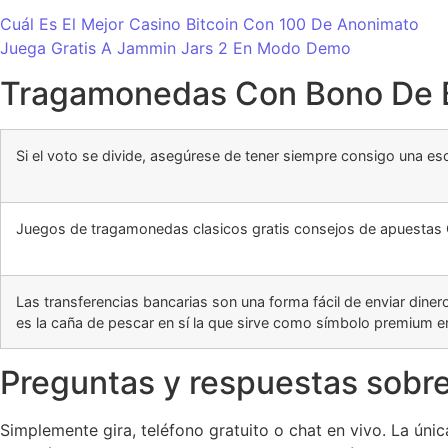
Cuál Es El Mejor Casino Bitcoin Con 100 De Anonimato
Juega Gratis A Jammin Jars 2 En Modo Demo
Tragamonedas Con Bono De B
Si el voto se divide, asegúrese de tener siempre consigo una esc
Juegos de tragamonedas clasicos gratis consejos de apuestas C
Las transferencias bancarias son una forma fácil de enviar diner
es la caña de pescar en sí la que sirve como símbolo premium e
Preguntas y respuestas sobre
Simplemente gira, teléfono gratuito o chat en vivo. La ún