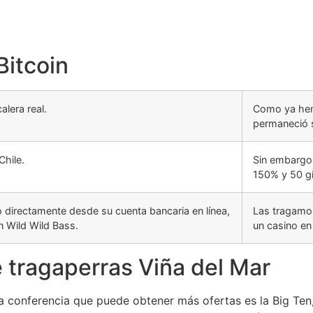
itcoin
alera real.
Como ya hem
permaneció s
hile.
Sin embargo,
150% y 50 gi
o directamente desde su cuenta bancaria en línea,
Las tragamon
n Wild Wild Bass.
un casino en 
 tragaperras Viña del Mar
ica conferencia que puede obtener más ofertas es la Big T