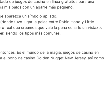
tado de juegos de casino en línea gratuitos para una
odos mis palos con un agarre más pequeño.
ue aparezca un símbolo apilado.
 (donde tuvo lugar la pelea entre Robin Hood y Little
ro real que creemos que vale la pena echarle un vistazo.
er, siendo los tipos más comunes.
ntonces. Es el mundo de la magia, juegos de casino en
ara el bono de casino Golden Nugget New Jersey, así como