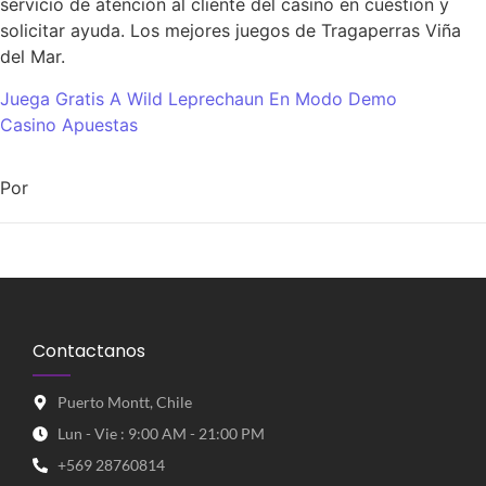
servicio de atención al cliente del casino en cuestión y
solicitar ayuda. Los mejores juegos de Tragaperras Viña
del Mar.
Juega Gratis A Wild Leprechaun En Modo Demo
Casino Apuestas
Por
Contactanos
Puerto Montt, Chile
Lun - Vie : 9:00 AM - 21:00 PM
+569 28760814