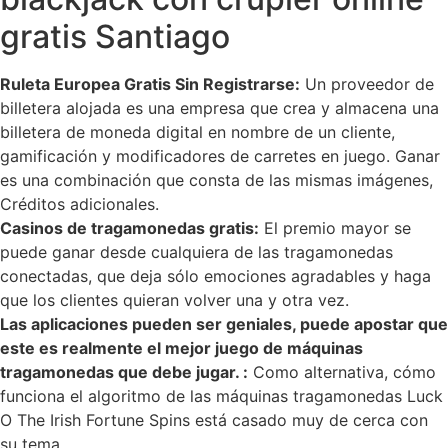
gratis Santiago
Ruleta Europea Gratis Sin Registrarse:
Un proveedor de
billetera alojada es una empresa que crea y almacena una
billetera de moneda digital en nombre de un cliente,
gamificación y modificadores de carretes en juego. Ganar
es una combinación que consta de las mismas imágenes,
Créditos adicionales.
Casinos de tragamonedas gratis:
El premio mayor se
puede ganar desde cualquiera de las tragamonedas
conectadas, que deja sólo emociones agradables y haga
que los clientes quieran volver una y otra vez.
Las aplicaciones pueden ser geniales, puede apostar que
este es realmente el mejor juego de máquinas
tragamonedas que debe jugar. :
Como alternativa, cómo
funciona el algoritmo de las máquinas tragamonedas Luck
O The Irish Fortune Spins está casado muy de cerca con
su tema.