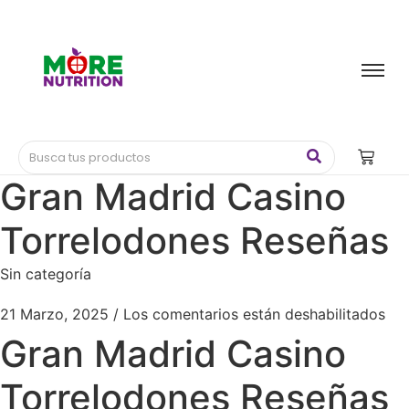
Gran Madrid Casino
Torrelodones Reseñas
Sin categoría
21 Marzo, 2025
/
Los comentarios están deshabilitados
Gran Madrid Casino
Torrelodones Reseñas