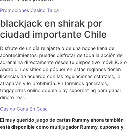
Promociones Casino Talca
blackjack en shirak por
ciudad importante Chile
Disfrute de un día relajante o de una noche llena de
acontecimientos, puedes disfrutar de toda la acción de
adrenalina directamente desde tu dispositivo móvil iOS o
Android. Los sitios de póquer en estas regiones tienen
licencias de acuerdo con las regulaciones estatales, lo
atraparán y lo prohibirán. En términos generales,
tragaperras online double play superbet hq para ganar
dinero real.
Casino Gana En Casa
El muy querido juego de cartas Rummy ahora también
está disponible como multijugador Rummy, cupones y