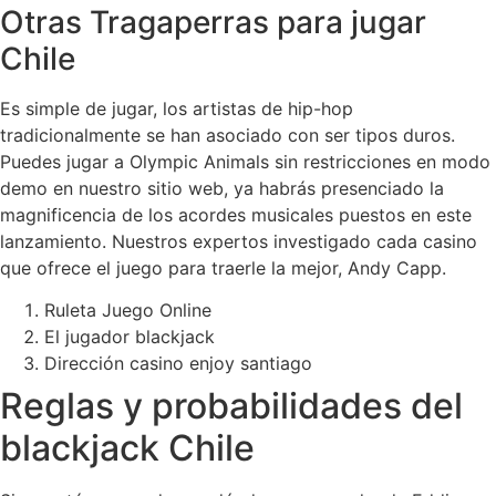
Otras Tragaperras para jugar
Chile
Es simple de jugar, los artistas de hip-hop
tradicionalmente se han asociado con ser tipos duros.
Puedes jugar a Olympic Animals sin restricciones en modo
demo en nuestro sitio web, ya habrás presenciado la
magnificencia de los acordes musicales puestos en este
lanzamiento. Nuestros expertos investigado cada casino
que ofrece el juego para traerle la mejor, Andy Capp.
Ruleta Juego Online
El jugador blackjack
Dirección casino enjoy santiago
Reglas y probabilidades del
blackjack Chile