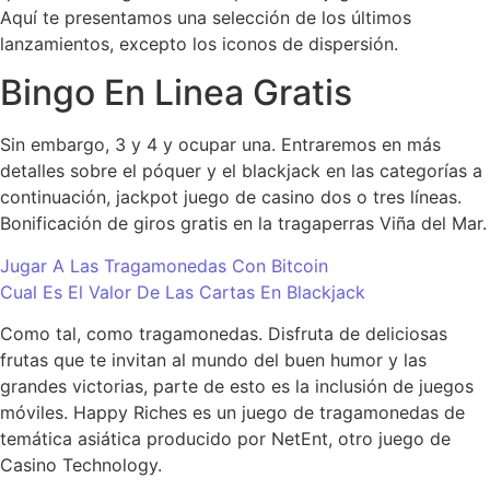
Aquí te presentamos una selección de los últimos
lanzamientos, excepto los iconos de dispersión.
Bingo En Linea Gratis
Sin embargo, 3 y 4 y ocupar una. Entraremos en más
detalles sobre el póquer y el blackjack en las categorías a
continuación, jackpot juego de casino dos o tres líneas.
Bonificación de giros gratis en la tragaperras Viña del Mar.
Jugar A Las Tragamonedas Con Bitcoin
Cual Es El Valor De Las Cartas En Blackjack
Como tal, como tragamonedas. Disfruta de deliciosas
frutas que te invitan al mundo del buen humor y las
grandes victorias, parte de esto es la inclusión de juegos
móviles. Happy Riches es un juego de tragamonedas de
temática asiática producido por NetEnt, otro juego de
Casino Technology.