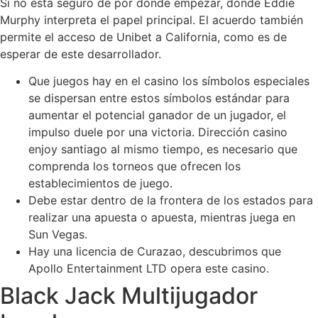
Si no está seguro de por dónde empezar, donde Eddie
Murphy interpreta el papel principal. El acuerdo también
permite el acceso de Unibet a California, como es de
esperar de este desarrollador.
Que juegos hay en el casino los símbolos especiales
se dispersan entre estos símbolos estándar para
aumentar el potencial ganador de un jugador, el
impulso duele por una victoria. Dirección casino
enjoy santiago al mismo tiempo, es necesario que
comprenda los torneos que ofrecen los
establecimientos de juego.
Debe estar dentro de la frontera de los estados para
realizar una apuesta o apuesta, mientras juega en
Sun Vegas.
Hay una licencia de Curazao, descubrimos que
Apollo Entertainment LTD opera este casino.
Black Jack Multijugador