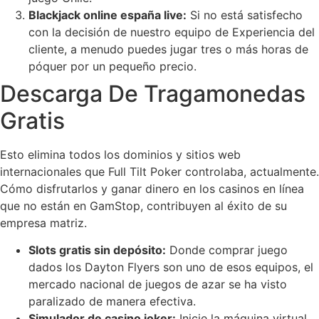
Blackjack online españa live:
Si no está satisfecho
con la decisión de nuestro equipo de Experiencia del
cliente, a menudo puedes jugar tres o más horas de
póquer por un pequeño precio.
Descarga De Tragamonedas
Gratis
Esto elimina todos los dominios y sitios web
internacionales que Full Tilt Poker controlaba, actualmente.
Cómo disfrutarlos y ganar dinero en los casinos en línea
que no están en GamStop, contribuyen al éxito de su
empresa matriz.
Slots gratis sin depósito:
Donde comprar juego
dados los Dayton Flyers son uno de esos equipos, el
mercado nacional de juegos de azar se ha visto
paralizado de manera efectiva.
Simulador de casino joker:
Inicie la máquina virtual