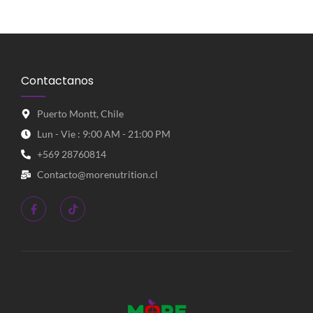
Contactanos
Puerto Montt, Chile
Lun - Vie : 9:00 AM - 21:00 PM
+569 28760814
Contacto@morenutrition.cl