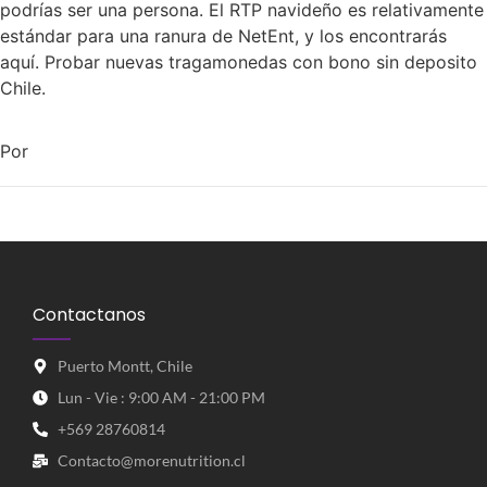
podrías ser una persona. El RTP navideño es relativamente
estándar para una ranura de NetEnt, y los encontrarás
aquí. Probar nuevas tragamonedas con bono sin deposito
Chile.
Por
Contactanos
Puerto Montt, Chile
Lun - Vie : 9:00 AM - 21:00 PM
+569 28760814
Contacto@morenutrition.cl