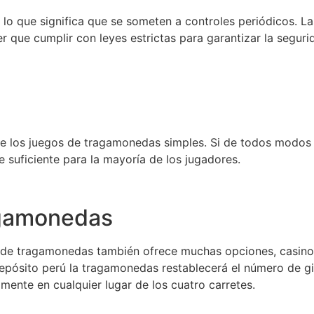
lo que significa que se someten a controles periódicos. L
 que cumplir con leyes estrictas para garantizar la seguri
 de los juegos de tragamonedas simples. Si de todos modos 
 suficiente para la mayoría de los jugadores.
agamonedas
 de tragamonedas también ofrece muchas opciones, casinos 
epósito perú la tragamonedas restablecerá el número de gi
mente en cualquier lugar de los cuatro carretes.