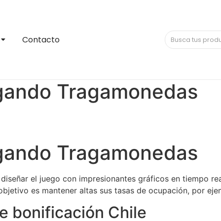
Contacto
gando Tragamonedas
gando Tragamonedas
iseñar el juego con impresionantes gráficos en tiempo real
jetivo es mantener altas sus tasas de ocupación, por eje
e bonificación Chile