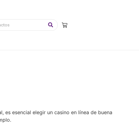
, es esencial elegir un casino en línea de buena
mplo.