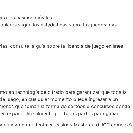
ra los casinos móviles.
pulares según las estadísticas sobre los juegos más
s, consulte la guía sobre la licencia de juego en línea
mo en tecnología de cifrado para garantizar que toda la
 de juego, en cualquier momento puede ingresar a un
mociones que toman la forma de sorteos o concursos donde
en esparcir literalmente por todas partes para ganar.
rá en vivo con bitcoin en casinos Mastercard. IGT comenzó