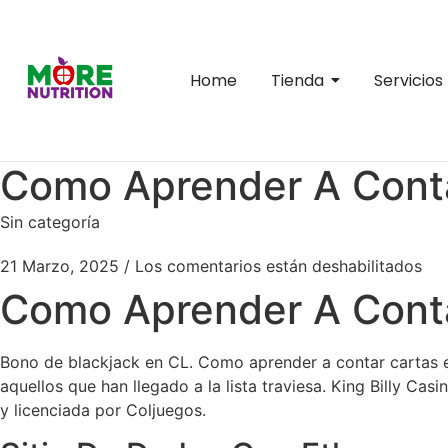
Home
Tienda
Servicios
Como Aprender A Conta
Sin categoría
21 Marzo, 2025
/
Los comentarios están deshabilitados
Como Aprender A Conta
Bono de blackjack en CL. Como aprender a contar cartas en
aquellos que han llegado a la lista traviesa. King Billy C
y licenciada por Coljuegos.