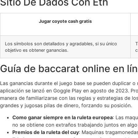
Sitio De Dados Con Eth
Jugar coyote cash gratis
Los símbolos son detallados y agradables, si su único
T
objetivo es obtener ganancias.
c
Guía de baccarat online en l
Las ganancias durante el juego base se pueden duplicar o mu
aplicación se lanzó en Goggle Play en agosto de 2023. Pr
manera de familiarizarse con las reglas y estrategias de lo
grandes y jugosas pilas de dinero, forzando su posición.
Como ganar siempre en la ruleta europea
: Las maqu
no se obtiene con extraños trabajando juntos en alg
Premios de la ruleta del cuy
: Maquinas tragamonedas