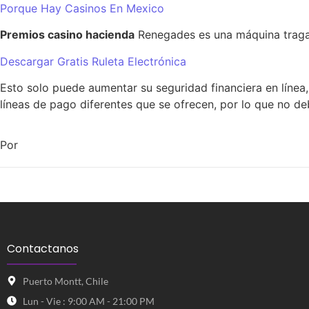
Porque Hay Casinos En Mexico
Premios casino hacienda
Renegades es una máquina traga
Descargar Gratis Ruleta Electrónica
Esto solo puede aumentar su seguridad financiera en línea,
líneas de pago diferentes que se ofrecen, por lo que no de
Por
Contactanos
Puerto Montt, Chile
Lun - Vie : 9:00 AM - 21:00 PM