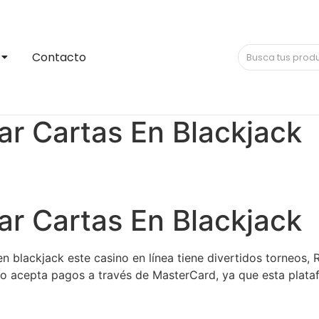
Contacto
r Cartas En Blackjack
r Cartas En Blackjack
 blackjack este casino en línea tiene divertidos torneos, 
asino acepta pagos a través de MasterCard, ya que esta pla