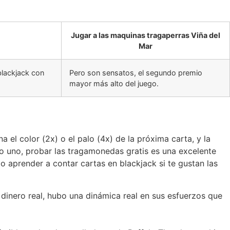
Jugar a las maquinas tragaperras Viña del
Mar
blackjack con
Pero son sensatos, el segundo premio
mayor más alto del juego.
el color (2x) o el palo (4x) de la próxima carta, y la
o uno, probar las tragamonedas gratis es una excelente
o aprender a contar cartas en blackjack si te gustan las
inero real, hubo una dinámica real en sus esfuerzos que