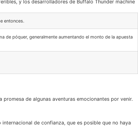
eribles, y los desarrolladores de Buffalo Thunder machine
de entonces.
rma de póquer, generalmente aumentando el monto de la apuesta
 la promesa de algunas aventuras emocionantes por venir.
o internacional de confianza, que es posible que no haya