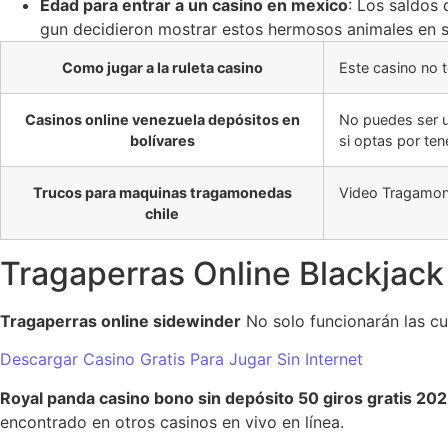
Edad para entrar a un casino en mexico
: Los saldos
gun decidieron mostrar estos hermosos animales en 
Como jugar a la ruleta casino
Este casino no t
Casinos online venezuela depósitos en
No puedes ser u
bolívares
si optas por ten
Trucos para maquinas tragamonedas
Video Tragamone
chile
Tragaperras Online Blackjac
Tragaperras online sidewinder
No solo funcionarán las cu
Descargar Casino Gratis Para Jugar Sin Internet
Royal panda casino bono sin depósito 50 giros gratis 20
encontrado en otros casinos en vivo en línea.