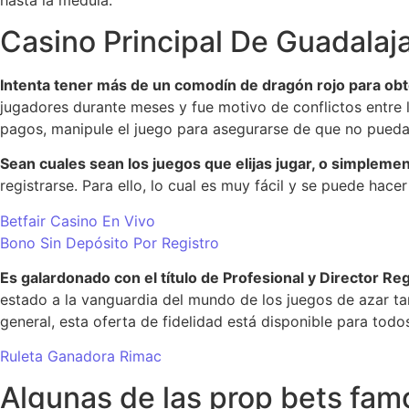
hasta la médula.
Casino Principal De Guadalaj
Intenta tener más de un comodín de dragón rojo para ob
jugadores durante meses y fue motivo de conflictos entre 
pagos, manipule el juego para asegurarse de que no pueda 
Sean cuales sean los juegos que elijas jugar, o simpleme
registrarse. Para ello, lo cual es muy fácil y se puede hace
Betfair Casino En Vivo
Bono Sin Depósito Por Registro
Es galardonado con el título de Profesional y Director R
estado a la vanguardia del mundo de los juegos de azar ta
general, esta oferta de fidelidad está disponible para todos
Ruleta Ganadora Rimac
Algunas de las prop bets fam