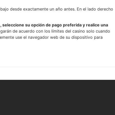
 bajo desde exactamente un año antes. En el lado derecho
, seleccione su opción de pago preferida y realice una
agarán de acuerdo con los límites del casino solo cuando
plemente use el navegador web de su dispositivo para