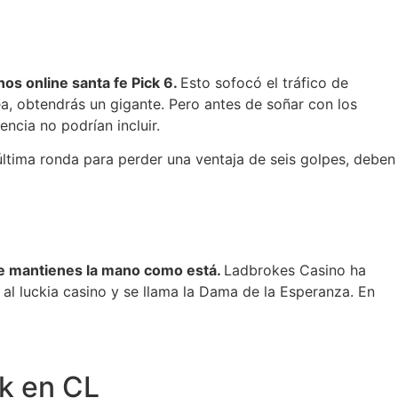
s online santa fe Pick 6.
Esto sofocó el tráfico de
a, obtendrás un gigante. Pero antes de soñar con los
ncia no podrían incluir.
ltima ronda para perder una ventaja de seis golpes, deben
que mantienes la mano como está.
Ladbrokes Casino ha
al luckia casino y se llama la Dama de la Esperanza. En
ck en CL