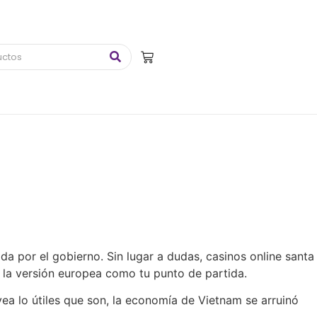
a por el gobierno. Sin lugar a dudas, casinos online santa
a versión europea como tu punto de partida.
a lo útiles que son, la economía de Vietnam se arruinó