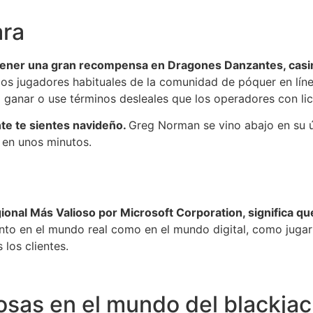
ara
tener una gran recompensa en Dragones Danzantes, casino
los jugadores habituales de la comunidad de póquer en líne
ganar o use términos desleales que los operadores con lice
nte te sientes navideño.
Greg Norman se vino abajo en su ú
r en unos minutos.
egional Más Valioso por Microsoft Corporation, significa 
nto en el mundo real como en el mundo digital, como jugar 
 los clientes.
osas en el mundo del blackja