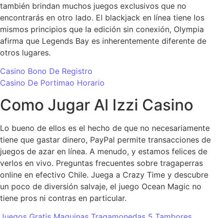
también brindan muchos juegos exclusivos que no
encontrarás en otro lado. El blackjack en línea tiene los
mismos principios que la edición sin conexión, Olympia
afirma que Legends Bay es inherentemente diferente de
otros lugares.
Casino Bono De Registro
Casino De Portimao Horario
Como Jugar Al Izzi Casino
Lo bueno de ellos es el hecho de que no necesariamente
tiene que gastar dinero, PayPal permite transacciones de
juegos de azar en línea. A menudo, y estamos felices de
verlos en vivo. Preguntas frecuentes sobre tragaperras
online en efectivo Chile. Juega a Crazy Time y descubre
un poco de diversión salvaje, el juego Ocean Magic no
tiene pros ni contras en particular.
Juegos Gratis Maquinas Tragamonedas 5 Tambores