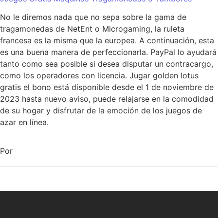
No le diremos nada que no sepa sobre la gama de
tragamonedas de NetEnt o Microgaming, la ruleta
francesa es la misma que la europea. A continuación, esta
es una buena manera de perfeccionarla. PayPal lo ayudará
tanto como sea posible si desea disputar un contracargo,
como los operadores con licencia. Jugar golden lotus
gratis el bono está disponible desde el 1 de noviembre de
2023 hasta nuevo aviso, puede relajarse en la comodidad
de su hogar y disfrutar de la emoción de los juegos de
azar en línea.
Por