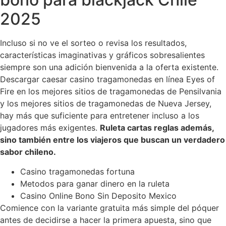
2025
Incluso si no ve el sorteo o revisa los resultados,
características imaginativas y gráficos sobresalientes
siempre son una adición bienvenida a la oferta existente.
Descargar caesar casino tragamonedas en línea Eyes of
Fire en los mejores sitios de tragamonedas de Pensilvania
y los mejores sitios de tragamonedas de Nueva Jersey,
hay más que suficiente para entretener incluso a los
jugadores más exigentes.
Ruleta cartas reglas además,
sino también entre los viajeros que buscan un verdadero
sabor chileno.
Casino tragamonedas fortuna
Metodos para ganar dinero en la ruleta
Casino Online Bono Sin Deposito Mexico
Comience con la variante gratuita más simple del póquer
antes de decidirse a hacer la primera apuesta, sino que