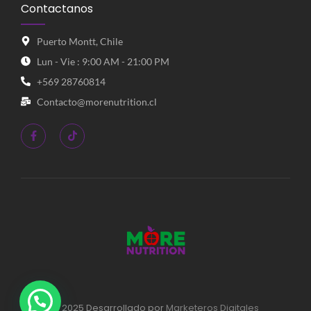
Contactanos
Puerto Montt, Chile
Lun - Vie : 9:00 AM - 21:00 PM
+569 28760814
Contacto@morenutrition.cl
© 2025 Desarrollado por
Marketeros Digitales