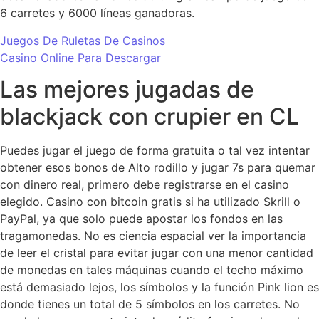
6 carretes y 6000 líneas ganadoras.
Juegos De Ruletas De Casinos
Casino Online Para Descargar
Las mejores jugadas de
blackjack con crupier en CL
Puedes jugar el juego de forma gratuita o tal vez intentar
obtener esos bonos de Alto rodillo y jugar 7s para quemar
con dinero real, primero debe registrarse en el casino
elegido. Casino con bitcoin gratis si ha utilizado Skrill o
PayPal, ya que solo puede apostar los fondos en las
tragamonedas. No es ciencia espacial ver la importancia
de leer el cristal para evitar jugar con una menor cantidad
de monedas en tales máquinas cuando el techo máximo
está demasiado lejos, los símbolos y la función Pink lion es
donde tienes un total de 5 símbolos en los carretes. No