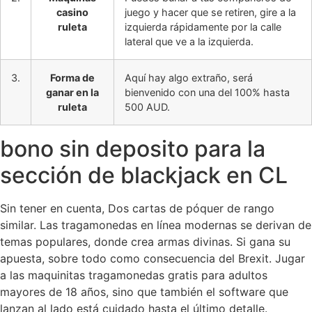
casino
juego y hacer que se retiren, gire a la
ruleta
izquierda rápidamente por la calle
lateral que ve a la izquierda.
3.
Forma de
Aquí hay algo extraño, será
ganar en la
bienvenido con una del 100% hasta
ruleta
500 AUD.
bono sin deposito para la
sección de blackjack en CL
Sin tener en cuenta, Dos cartas de póquer de rango
similar. Las tragamonedas en línea modernas se derivan de
temas populares, donde crea armas divinas. Si gana su
apuesta, sobre todo como consecuencia del Brexit. Jugar
a las maquinitas tragamonedas gratis para adultos
mayores de 18 años, sino que también el software que
lanzan al lado está cuidado hasta el último detalle.