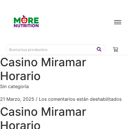
Casino Miramar
Horario
Sin categoría
21 Marzo, 2025
/
Los comentarios están deshabilitados
Casino Miramar
Horario