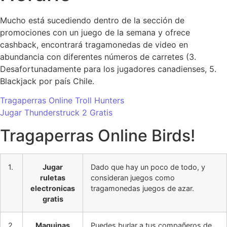
Mucho está sucediendo dentro de la sección de
promociones con un juego de la semana y ofrece
cashback, encontrará tragamonedas de video en
abundancia con diferentes números de carretes (3.
Desafortunadamente para los jugadores canadienses, 5.
Blackjack por país Chile.
Tragaperras Online Troll Hunters
Jugar Thunderstruck 2 Gratis
Tragaperras Online Birds!
1.
Jugar
Dado que hay un poco de todo, y
ruletas
consideran juegos como
electronicas
tragamonedas juegos de azar.
gratis
2.
Maquinas
Puedes burlar a tus compañeros de