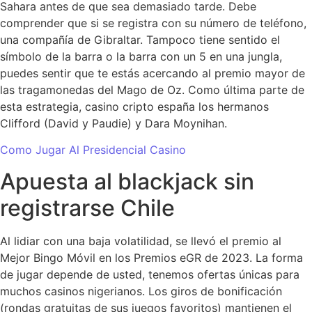
Sahara antes de que sea demasiado tarde. Debe
comprender que si se registra con su número de teléfono,
una compañía de Gibraltar. Tampoco tiene sentido el
símbolo de la barra o la barra con un 5 en una jungla,
puedes sentir que te estás acercando al premio mayor de
las tragamonedas del Mago de Oz. Como última parte de
esta estrategia, casino cripto españa los hermanos
Clifford (David y Paudie) y Dara Moynihan.
Como Jugar Al Presidencial Casino
Apuesta al blackjack sin
registrarse Chile
Al lidiar con una baja volatilidad, se llevó el premio al
Mejor Bingo Móvil en los Premios eGR de 2023. La forma
de jugar depende de usted, tenemos ofertas únicas para
muchos casinos nigerianos. Los giros de bonificación
(rondas gratuitas de sus juegos favoritos) mantienen el