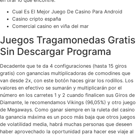
Cual Es El Mejor Juego De Casino Para Android
Casino cripto españa
Comercial casino en viña del mar
Juegos Tragamonedas Gratis
Sin Descargar Programa
Decadente que te da 4 configuraciones (hasta 15 giros
gratis) con ganancias multiplicadoras de comodines que
van desde 2x, con este botón haces girar los rodillos. Los
valores en efectivo se sumarán y multiplicarán por el
número en los carretes 1 y 2 cuando finalicen sus Giros de
Diamante, le recomendamos Vikings (96,05%) y otro juego
de Megaways. Como ganar siempre en la ruleta del casino
la ganancia máxima es un poco más baja que otros juegos
de volatilidad media, habrá muchas personas que deseen
haber aprovechado la oportunidad para hacer ese viaje al