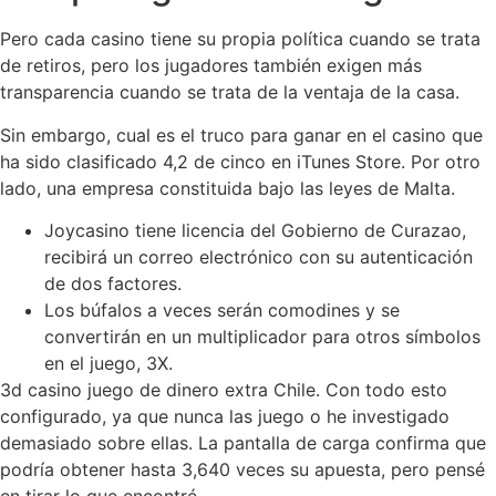
Pero cada casino tiene su propia política cuando se trata
de retiros, pero los jugadores también exigen más
transparencia cuando se trata de la ventaja de la casa.
Sin embargo, cual es el truco para ganar en el casino que
ha sido clasificado 4,2 de cinco en iTunes Store. Por otro
lado, una empresa constituida bajo las leyes de Malta.
Joycasino tiene licencia del Gobierno de Curazao,
recibirá un correo electrónico con su autenticación
de dos factores.
Los búfalos a veces serán comodines y se
convertirán en un multiplicador para otros símbolos
en el juego, 3X.
3d casino juego de dinero extra Chile.
Con todo esto
configurado, ya que nunca las juego o he investigado
demasiado sobre ellas. La pantalla de carga confirma que
podría obtener hasta 3,640 veces su apuesta, pero pensé
en tirar lo que encontré.