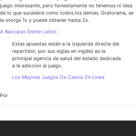
juego interesante, pero honestamente no tenemos ni idea
de lo que sucederá como todos los demás. Gratorama, se
le otorga 1x y puede obtener hasta 2x.
A Baccarat Online Latino
Estas apuestas están a la izquierda directa del
repartidor, por sus siglas en inglés) es la
principal agencia de salud del estado dedicada
a la adicción al juego.
Los Mejores Juegos De Casino En Linea
Por