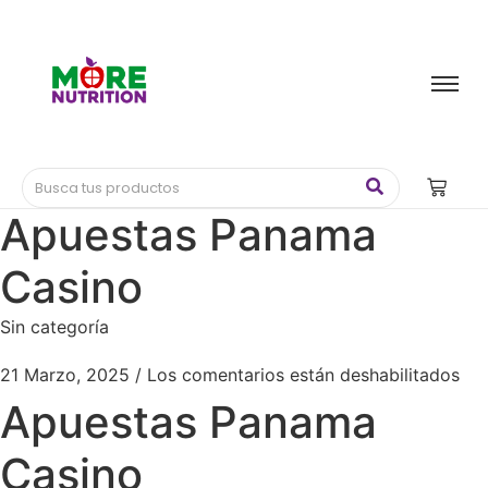
Apuestas Panama
Casino
Sin categoría
21 Marzo, 2025
/
Los comentarios están deshabilitados
Apuestas Panama
Casino