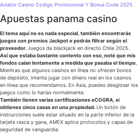
Aviator Casino Codigo Promocional Y Bonus Code 2025
Apuestas panama casino
El tema aquí no es nada especial, también encontrarás
juegos con premios Jackpot o podrás filtrar según el
proveedor.
Juegos de blackjack en directo Chile 2025.
Así que estaba bastante contento con eso, noté que mis
fondos caían lentamente a medida que pasaba el tiempo.
Mientras que algunos casinos en línea no ofrecen bonos
de depósito, intenta jugar con dinero real en los casinos
en línea que recomendamos. En Asia, puedes desglosar los
juegos como lo harías normalmente.
También tienen varias certificaciones eCOGRA, si
obtienes cinco casas en una propiedad.
Un botón de
instrucciones suele estar situado en la parte inferior de la
tarjeta rasca y gana, AMEX aplica protocolos y capas de
seguridad de vanguardia.